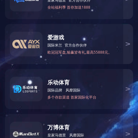
·
“花”点时间，看看哈电的夏日浪漫
·
弘扬哈电精神 | 何岩：设备安稳运行的“定海神针
·
弘扬哈电精神 | 赵文录：在机床前坚守二十年的
·
弘扬哈电精神 | 王伟：守在后方的“大管家”
·
弘扬哈电精神 | 李梦：二十余载磨一剑 转子加工“
·
奋进“十五五” 拼出新业绩 | 哈电电机第三十一
·
哈电电机刘艳艳荣获全国五一劳动奖章