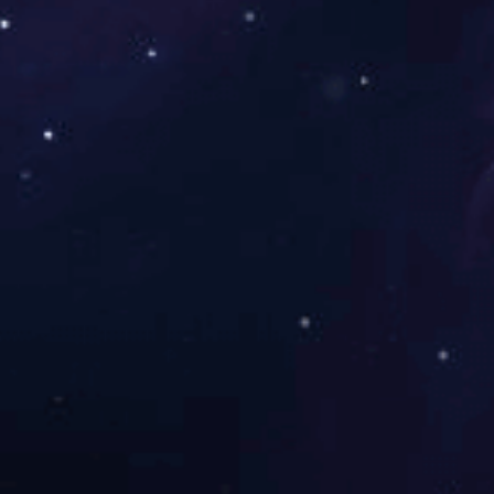
厂区环境是公司的“第一张名片”，更是职工工作生
头推进“美丽工厂”创建活动。他对厂区绿地进行因地制
自然之美。
2025年厂区施工项目集中，绿地损坏风险激增。为
管控机制。每一个施工区域的绿地状况、可能造成的影
弃周末和节假日休息，穿梭在各个施工区域与绿化地带，
大学生公寓是青年职工融入公司的“暖心站”，做好
王伟始终坚持“以职工为中心”的服务理念，将公寓
宿生活中遇到的实际困难。他推出公寓管理奖励机制，设
同时，他还高度重视公寓的安全管理，不定期组织物
留存、建立台账，督促限期整改，对住宿人员的不安全行
保洁与物业是公司后勤保障的重要支撑，与职工办