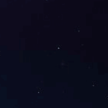
页版的深度融合，王伟坚持功能性、生态性、美观性三位
打造出兼具观赏价值与实用功能的绿化景观带，让职工在
工绿地保护台账”，实行施工前交底、施工中巡查、施工后
、整改工作有落实。为了及时发现并处置问题，王伟每天
他精准对接需求，建立“需求-整改-反馈”闭环机制，及
合的方式，引导职工养成良好卫生习惯。
、消防设施、门窗完好度等进行详细检查，对发现的安全
职工的住宿场所，更成为他们融入公司、凝聚力量的“温
、精细化的监管机制，明确保洁范围、频次与质量标准