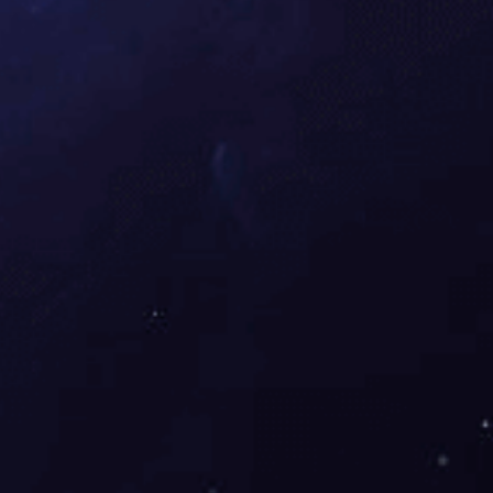
放等多项业务中深耕不辍，16年如一日。他将爱岗敬业