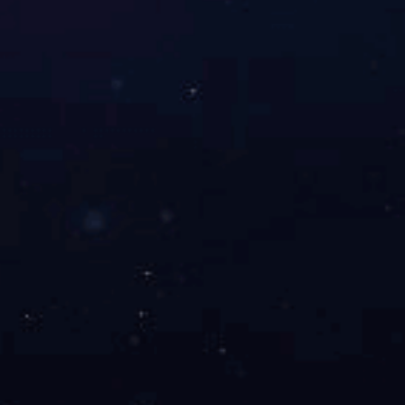
促整改发现的问题，确保服务质量持续提升。
完善服务流程、优化服务细节，让后勤保障更有温度、更
逊，正如他说：“后勤工作就是服务大家的事儿，把细活
精准的服务，深耕后勤服务领域，为公司高质量发展贡献
开云网页版-kaiyun