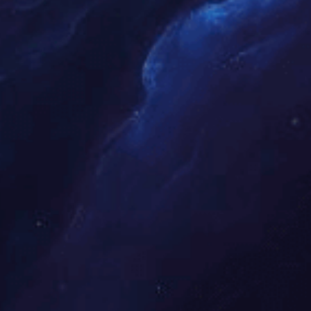
统筹协调各方资源，又要扎根一线精准服务职工群众。
环境绿化、公寓管理、物业监管、招标采购及职工福利发
上的中坚力量。
把厂区当成自家院子