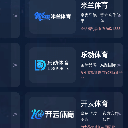
企业要闻
媒体关注
行
“大管家”
实干、挺膺担当的身影，他们用双手定义精度、以智慧攻克瓶
力量。