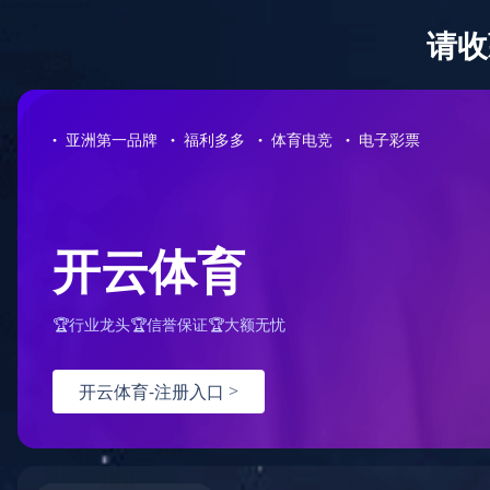
开云网页版
欢迎进入开云网页版-kaiyun开云(中国) 有限责任公司！