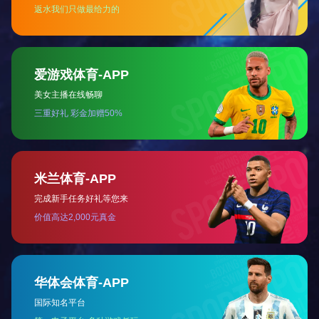
赵文录站在数控机床前专注地盯着刀具切削的轨迹，手
他从农民子弟成长为哈电电机最年轻的特级技师，在机
养方面干出了实实在在的成绩。