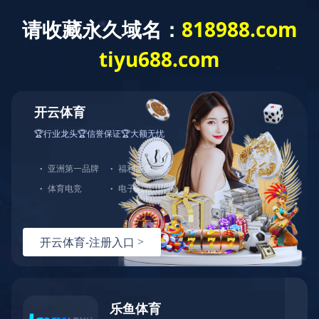
开云网页版
欢迎进入开云网页版-kaiyun开云(中国) 有限责任公司！