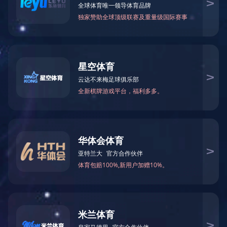
开云网页版
弘扬
过去一年，在哈电集团开云网页版-kaiyun开云(中
基，诠释匠心之魂。
让我们共同关注“弘扬哈电精神”栏目，向2025年度先