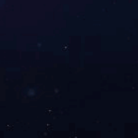
巧、讲解质量控制要点和故障排查方法。
在他的指导下，徒弟何庆宁荣获全省“好徒弟”称号，韩
学院等院校培训授课，将一线实操经验与创新成果融入
凭借出色的育人成果，他先后荣获哈尔滨市第八届、第十届
面对荣誉，他始终保持谦逊之心，常说“荣誉是对过去的
友情链接：