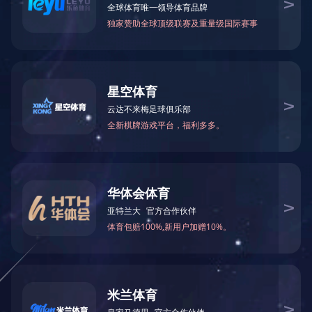
开云网页版