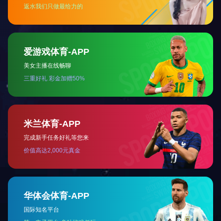
开泄压，将系统压力精准控制在安全范围内，有效保护引水隧洞
构，设计压力1.35兆帕，相当于135米水柱垂直作用于每平方
据悉，该泄压阀实现多项行业首创性突破：采用领先设计理
体大行程平稳移动与超高装配精度难题，保障设备在极端工况下
塔贝拉五期项目泄压阀的研制成功，是哈电电机坚持自主创
安全高效运行提供了中国方案、贡献了中国智慧。
责任编辑：方圆