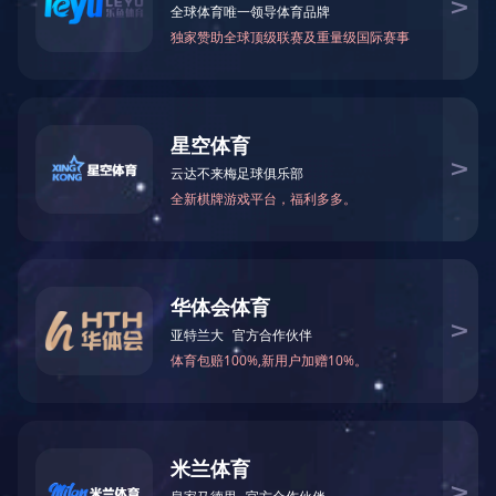
视频展播
《动力