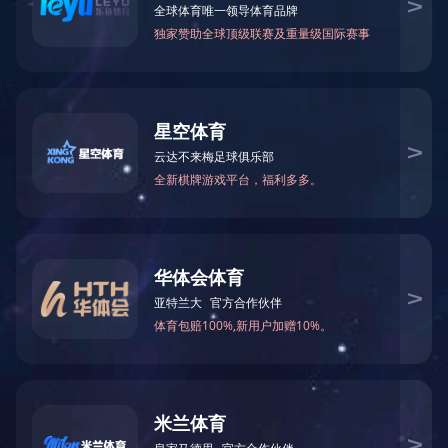
视频展播
【朝闻天下