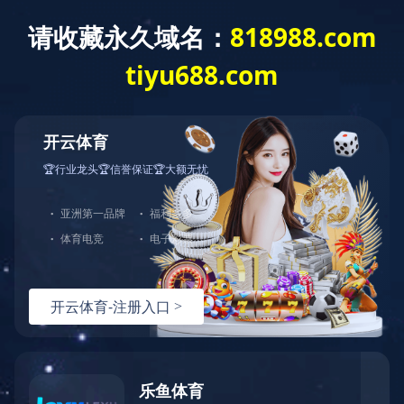
开云网页版
欢迎进入开云网页版-kaiyun开云(中国) 有限责任公司！