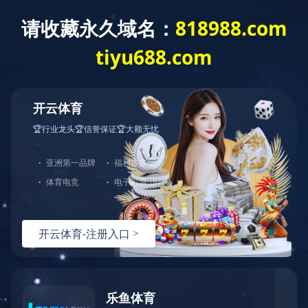
开云网页版
欢迎进入开云网页版-kaiyun开云(中国) 有限责任公司！