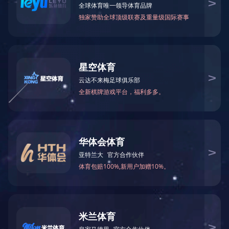
视频展播
新华丝路视频 白鹤滩右岸电