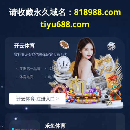
开云网页版
欢迎进入开云网页版-kaiyun开云(中国) 有限责任公司！