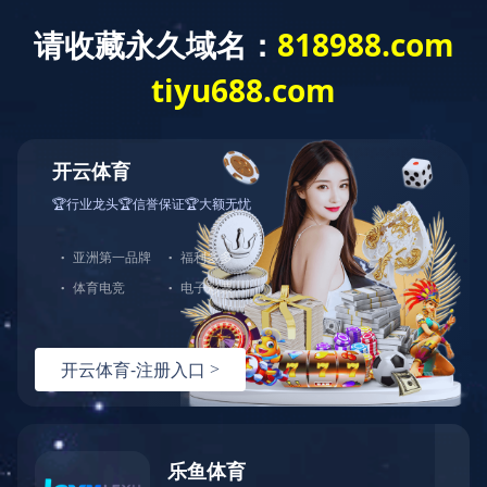
开云网页版
欢迎进入开云网页版-kaiyun开云(中国) 有限责任公司！