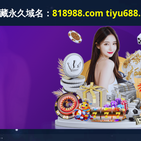
开云网页版-kaiyun开云(中国)
联系我们