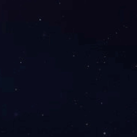
优秀团干部等荣誉。
取赋能生产发展。从团岗工作的思想引领者到工区管理的实干排
实现全方位提升。
发展贡献更多青春智慧与力量。