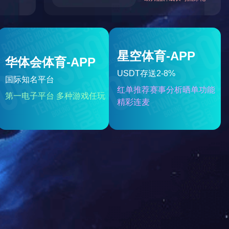
位技能大赛三等奖等荣誉。
长为生产骨干。全程参与天台、潍坊、中洞、衢江等国家重点抽水蓄
迸发青年的创新活力。他用精益求精的态度和脚踏实地的作风，