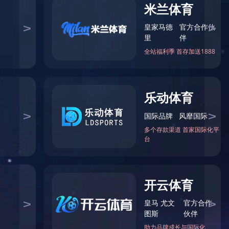
企业要闻
媒体关注
行
①