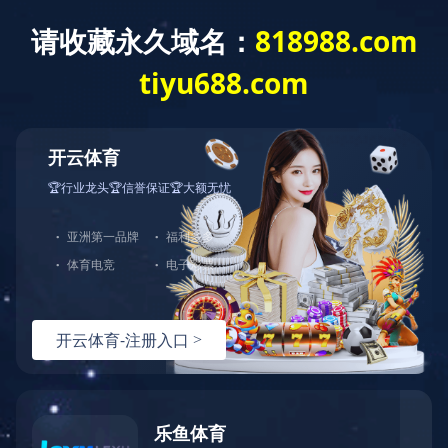
开云网页版
欢迎进入开云网页版-kaiyun开云(中国) 有限责任公司！