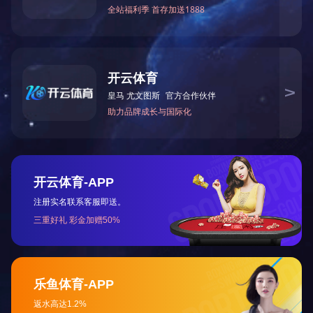
5月14日，由哈电集团开云网页版-kaiyun开云(
云(中国) 各项性能指标表现优良，整体技术水平位居
云网页版-kaiyun开云(中国) 高质量研制和顺利发运提
该发电机创新应用多级耦合式高效通风冷却系统，成功
却介质多级耦合高效换热，大幅提升了发电机内部换热
空冷汽轮发电机技术升级提供了原创性技术方案和标杆
随着《新一代煤电升级专项行动实施方案》落地，全
高度契合政策导向，成为缺水地区煤电高质量发展的核心
据了解，可克达拉热电联产项目位于新疆维吾尔自治
提升区域电网安全稳定运行能力，为边疆地区经济社会