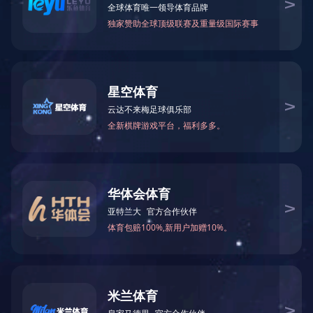
开云网页版
哈