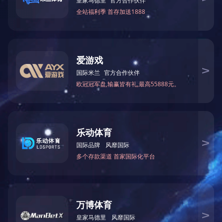
附件1：2023年废水检测报告
附件2：2023年废气检测报告
附件3：2023年噪声检测报告
附件4：2023年土壤检测报告
附件5：2024年废水检测报告
附件6：2024年废气检测报告
附件7：2024年噪声检测报告
附件8：2024年土壤检测报告
附件9：2025年废水检测报告
附件10：2025年废气检测报告
附件11：2025年噪声检测报告
附件12：2025年土壤检测报告