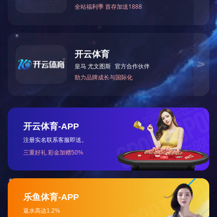
图一为4月
相较于传统50兆乏2极隐极分布式调相机，该机型
电网支撑能力更强——短路比大幅提升，显著强化并
电网动态抵御能力，快速平抑功率振荡，从根本上降低新能源
运行更节能高效——开云网页版-kaiyun开云(
上，有效精简运维工作、减少检修投入，全面提升设备
安全可靠性更高——定子引出线采用哈电独有专利结
低损耗的可倾瓦轴承，承载能力与运行稳定性更优，保障开云网
目前，哈电集团电机公司已构建起覆盖10兆乏至3
电网建设多样化、定制化需求，充分彰显全链条技术服