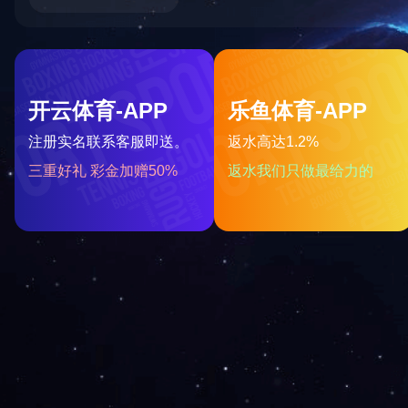
要的受力部件及通流部件之一。
作为世界单机容量最大冲击式开云网页版-kaiyun
6.23米、最大宽度1.34米，也是冲击式转轮世界之最。
友情链接：