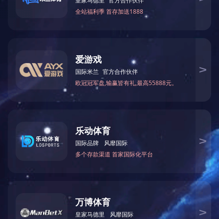
由中国大唐集团投资建设的扎拉水电站是国家“藏电
技术装备项目，扎拉水电站500兆瓦冲击式水电开云网页版-k
目。电站共安装2台500兆瓦冲击式水轮发电开云网页版-k
国) 。
哈电集团电机公司是国内最早开展冲击式水电开云网页
版-kaiyun开云(中国) 设计方法，先后参与研制了国内外3
在水力开发和模型试验、结构设计，关键部件加工制造
配水环管作为冲击式水轮机最重要的基础受力部件和通流
kaiyun开云(中国) 的稳定运行起到至关重要的作用。
哈电集团电机公司在项目业主的统一组织下，针对扎