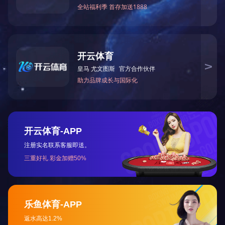
具有水力性能好、设计压力高、尺寸规模大、岔管应力水
版-kaiyun开云(中国) 的水流量，使水流的流速更低
的平面布置面积达到592平方米，总装配重量达到370吨，
哈电集团电机公司对配水环管的精巧结构设计，一定
造。针对配水环管钢板强度高、焊接加工难、空间尺寸
整，将精密测量的实际数据与理论三维模型数据进行对
30%以上，最终成功自主研制了首套世界单机容量最大