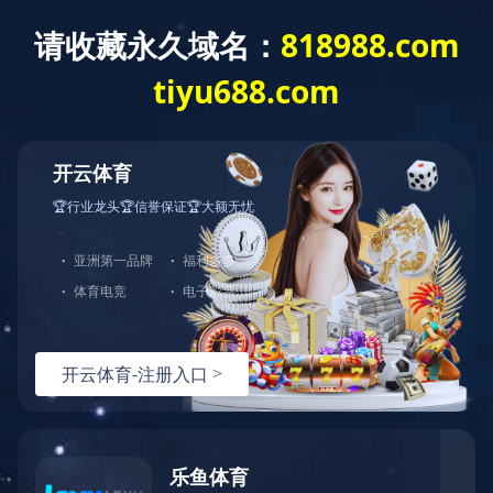
开云网页版
欢迎进入开云网页版-kaiyun开云(中国) 有限责任公司！