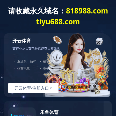
开云网页版
欢迎进入开云网页版-kaiyun开云(中国) 有限责任公司！