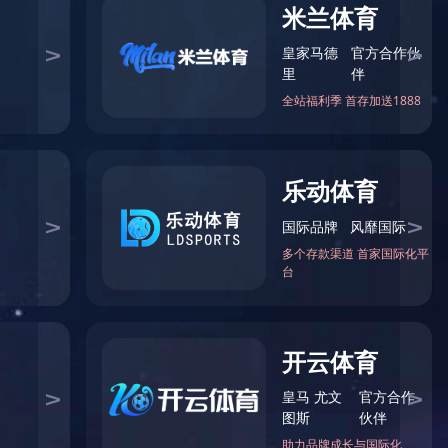
企业要闻
媒体关注
行
n开云(中国) 转轮成功吊装
白鹤滩世界首台长短叶片百万千瓦开云网页版-kaiyun开云(中国
建设中，又一项被业主认可的精品，大国重器“中国芯”载入史册