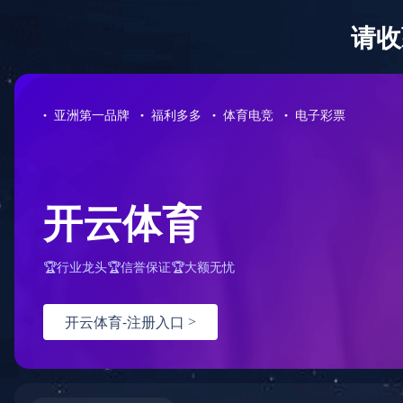
开云网页版
欢迎进入开云网页版-kaiyun开云(中国) 有限责任公司！