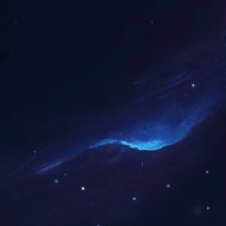
图为转轮从哈电电机驻白鹤滩电站转轮加工厂运出
据介绍，转轮作为水电开云网页版-kaiyun开云(中国) 的
能最优”的极限密码，哈电电机科研团队根据开云网页版-kaiy
性能开发的极限，18个研发方案中优中选优，开创性地设计出了