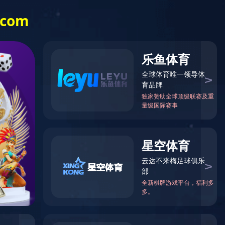
中文版
英文版
关于哈电电机
产品与服务
科技创新
开云网页版