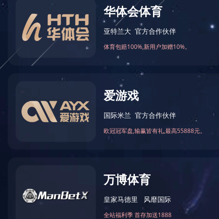
开云网页版
齐
全力打好复工复产攻坚战
今年2月，哈电集团开云网页版-kaiyun开云(中国) 有
2020年，哈电电机全年水电总产量达702.5万千瓦，创