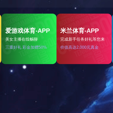
而上、主动请缨，他们在倡议书中写到：“让我们成为水电铁军的
来说，他们签下的不仅是一份承诺，更是一份“战疫情、保生产”