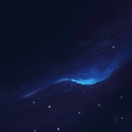
插针，充分利用中午就餐间隙，主动配合机台进行辅助作业；他
疫情就是命令，防控就是责任。在这一特殊时期，水电分厂
间，很多职工都把就餐地点设在了机台旁，快速吃完饭后，就又