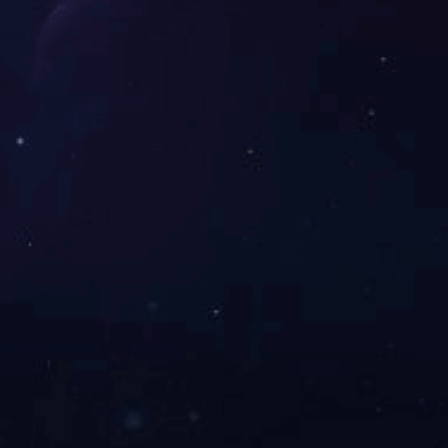
”的心却始终紧紧围绕在一起。
力克服各种不利因素，舍小家，顾大家，主动放弃休息时间，连