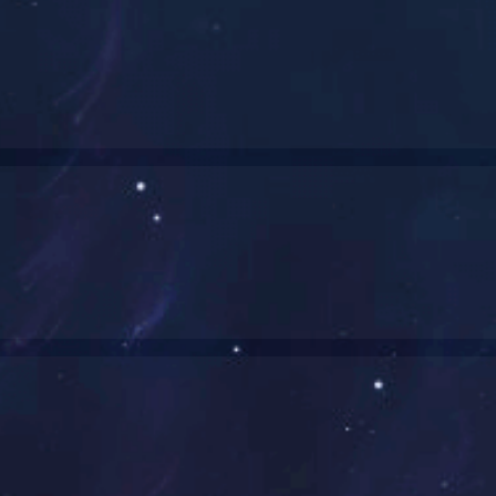
心战“疫” | 哈电电机2月水电生产
来源：
哈尔滨新闻综合频道
发布时间：
2020-03-2
限责任公司水电分厂在持续紧抓防疫的前提下，完成标准工时83691小
历史新高，生产在去年提效18.8%的基础上，再次提效10%。