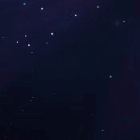
据悉，白鹤滩第三台长短叶片转轮于2018年12月3日
方案。哈电电机克服了转轮制造诸多工序中的生产难关，最终实现
准。
据介绍，作为水轮发电开云网页版-kaiyun开云(中国)
kaiyun开云(中国) 投运后的安全稳定运行产生影响，轻则降低开
转轮静平衡试验就是测量转轮“质量偏心”的重要环节。静平衡
安全稳定性。转轮静平衡试验中所需的配重量越小，就意味着转轮
平衡试验中，无需额外配重就达到了三峡集团精品转轮的标准，堪称白