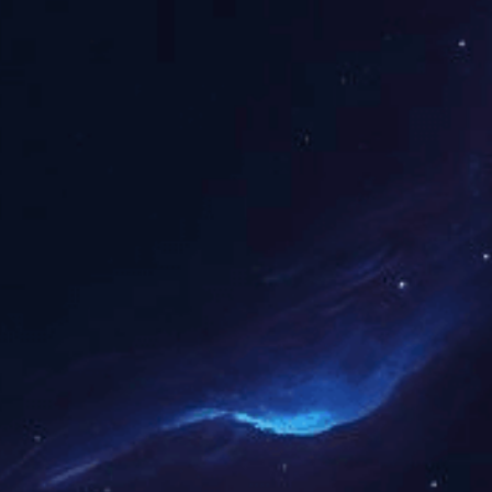
米，总质量近340吨。据了解，转轮是开云网页版-kaiyun开
运行的稳定性，以及整个水轮发电开云网页版-kaiyun开云(中
本次以“零配重”业绩通过验收的白鹤滩长短叶片转轮，由位于
页版-kaiyun开云(中国) 的转轮，均采用了优化设计的