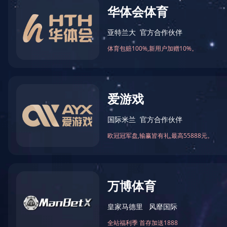
开云网页版
记者1月21日从哈电集团开云网页版-kaiyun开云(中
日通过验收。“零配重”业绩堪称白鹤滩水轮发电开云网页版-kaiy
一项“全球首台”新纪录。