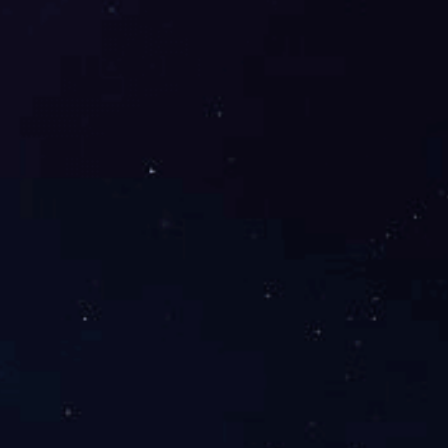
寸测量，并在转轮铆装、焊接、翻转、铲磨、机械加工等各道工序
绩，远远优于三峡集团提出的“不平衡力矩小于75千克/米”的
等多种原因，加工完成后总会有“原发瑕疵”——存在“质量偏心”，
台开云网页版-kaiyun开云(中国) 停运。
轮的“质量偏心”，提高转轮在开云网页版-kaiyun开云(中
(中国) 的运行性能就越好。本次创造“全球首台”新纪录的长短
脏”。这在全球巨型开云网页版-kaiyun开云(中国) 转轮加工