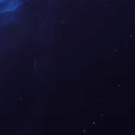
(中国) 中研发难度最大、制造难题最多的核心部件，决定着水轮机水
 有限责任公司白鹤滩转轮加工厂制造。哈电电机为白鹤滩水电站研
的转轮，是哈电电机完成的第三台白鹤滩长短叶片转轮。