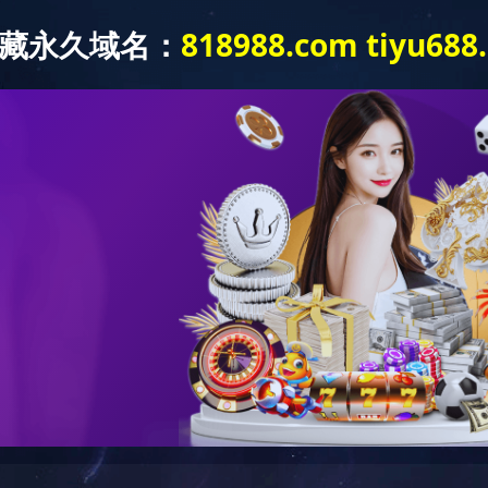
开云网页版-kaiyun开云(中国)
联系我们